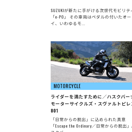
SUZUKIが新たに手がける次世代モビリテ
「e-PO」 その車両はペダルの付いたオ
イ、いわゆるモ...
MOTORCYCLE
ライダーを満たすために／
ハスクバー
モーターサイクルズ・スヴァルトピレ
801
「日常からの脱出」に込められた真意
「Escape the Ordinary／日常からの脱出