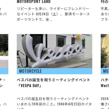
MOTORSPORT LAND
刊の
ィ
リピーターも多い、ライダーにフレンドリー
平素
ートバ
なイベント 8月24日（土）、 那須モータース
あり
ポーツランドで、全...
フラッ
MOTORCYCLE
MO
ナ・
ベスパの誕生を祝うミーティングイベント
ハチ
ン
「VESPA DAY」
Wor
ベスパの誕生日を祝うミーティングイベント
20
」。ハ
いまから78年前のこと。1946年4月23日のイタ
催さ