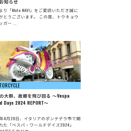
お知らせ
より「Moto NAVI」をご愛読いただき誠に
がとうございます。 この度、トウキョウ
ガー ...
TORCYCLE
の大群、故郷を飛び回る ～Vespa
ld Days 2024 REPORT～
24年4月20日、イタリアのポンテデラ市で開
れた「ベスパ・ワールドデイズ2024」