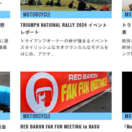
MOTORCYCLE
MO
還祭
TRIUMPH NATIONAL RALLY 2024 イベント
トラ
レポート
表
代に連
トライアンフオーナーの絆が強まるイベント
爽快
漫画
スタイリッシュなネオクラシカルなモデルを
爽快
はじめ、アクテ...
ング
MOTORCYCLE
MO
乗会
RED BARON FAN FUN MEETING in NASU
『M