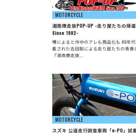
MOTORCYCLE
湘南爆走族POP-UP -走り屋たちの帰
Since 1982-
噂によると作中のアレも商品化も 80年
載された𠮷田聡による走り屋たちの青春
『湘南爆走族...
MOTORCYCLE
スズキ 公道走行調査車両「e-PO」試