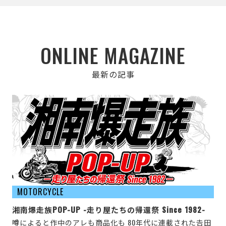
ONLINE MAGAZINE
最新の記事
MOTORCYCLE
湘南爆走族POP-UP -走り屋たちの帰還祭 Since 1982-
噂によると作中のアレも商品化も 80年代に連載された𠮷田